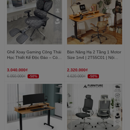
Ghế Xoay Gaming Công Thái
Bàn Nâng Hạ 2 Tầng 1 Motor
Học Thiết Kế Độc Đáo – Có
Size 1m4 | 2T55C01 | Nội
Chế Độ Trượt Mâm Ngồi, Ngả
Thất Anh Hoàng
Thư Giãn | AH88 | Nội Thất
3.040.000₫
2.320.000₫
Anh Hoàng
6.050.000₫
4.620.000₫
-50%
-50%