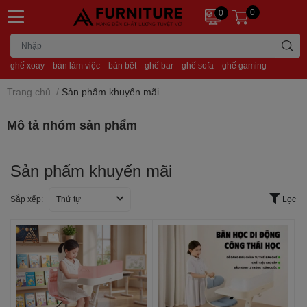
0
0
ghế xoay
bàn làm việc
bàn bệt
ghế bar
ghế sofa
ghế gaming
Trang chủ
/
Sản phẩm khuyến mãi
Mô tả nhóm sản phẩm
Sản phẩm khuyến mãi
Sắp xếp:
Thứ tự
Lọc