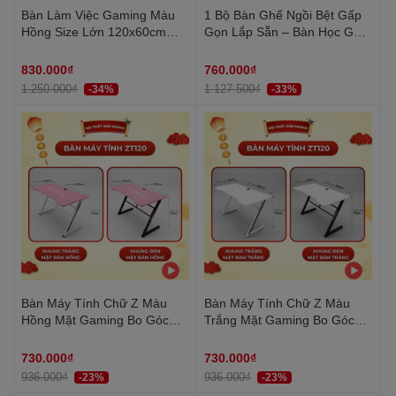
Bàn Làm Việc Gaming Màu
1 Bộ Bàn Ghế Ngồi Bệt Gấp
Hồng Size Lớn 120x60cm
Gọn Lắp Sẵn – Bàn Học Gỗ
Chữ Y Chân Sắt Sơn Tĩnh
Ngồi Làm Việc & Ghế Tatami
Điện - Chuẩn Bị Hàng Trong
Cao Cấp | Nội Thất Anh
830.000₫
760.000₫
24h | ZG02 | Nội Thất Anh
Hoàng
1.250.000₫
1.127.500₫
-34%
-33%
Hoàng
Bàn Máy Tính Chữ Z Màu
Bàn Máy Tính Chữ Z Màu
Hồng Mặt Gaming Bo Góc
Trắng Mặt Gaming Bo Góc
Chân Sắt Sơn Tĩnh Điện |
Chân Sắt Sơn Tĩnh Điện |
ZT120 | Nội Thất Anh Hoàng
ZT120 | Nội Thất Anh Hoàng
730.000₫
730.000₫
936.000₫
936.000₫
-23%
-23%