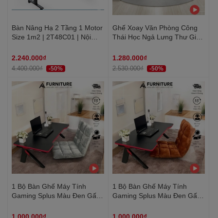
Bàn Nâng Hạ 2 Tầng 1 Motor
Ghế Xoay Văn Phòng Công
Size 1m2 | 2T48C01 | Nội
Thái Học Ngả Lưng Thư Giãn
Thất Anh Hoàng
– Ghế Làm Việc Siêu Tiện Ích
| AH03 | Nội Thất Anh Hoàng
2.240.000₫
1.280.000₫
4.400.000₫
2.530.000₫
-50%
-50%
1 Bộ Bàn Ghế Máy Tính
1 Bộ Bàn Ghế Máy Tính
Gaming Splus Màu Đen Gấp
Gaming Splus Màu Đen Gấp
Gọn Tiện Lợi KB02 + Tatami
Gọn Tiện Lợi KB02 + Tatami
Xám | Nội Thất Anh Hoàng
Nâu | Nội Thất Anh Hoàng
1.000.000₫
1.000.000₫