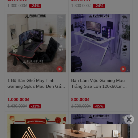
1.300.000₫
1.300.000₫
-24%
-24%
1 Bộ Bàn Ghế Máy Tính
Bàn Làm Việc Gaming Màu
Gaming Splus Màu Đen Gấp
Trắng Size Lớn 120x60cm
Gọn Tiện Lợi KB02 + Tatami
Chữ Y Chân Sắt Sơn Tĩnh
Đen | Nội Thất Anh Hoàng
Điện - Chuẩn Bị Hàng Trong
1.000.000₫
830.000₫
24h | ZG02 | Nội Thất Anh
1.430.000₫
1.500.000₫
-31%
-45%
Hoàng