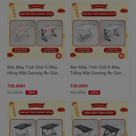
Bàn Máy Tính Chữ K Màu
Bàn Máy Tính Chữ K Màu
Hồng Mặt Gaming Bo Góc
Trắng Mặt Gaming Bo Góc
Size Lớn 120x60 Cao 75cm |
Size Lớn 120x60 Cao 75cm |
KT120 | Nội Thất Anh Hoàng
KT120 | Nội Thất Anh Hoàng
730.000₫
730.000₫
912.000₫
936.000₫
-20%
-23%