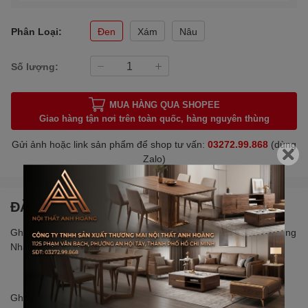
Phân Loại:
Đen
Xám
Nâu
Số lượng:
MUA HÀNG QUA SHOPEE
Giao hàng tận nơi trên toàn quốc, hàng nguyên thùng
Gửi ảnh hoặc link sản phẩm để shop tư vấn:
03272.99.868
(dùng
Zalo)
ĐẶC ĐIỂM NỔI BẬT
Ghế Bệt Tatami Gập Gọn 5 Cấp Độ – Dạng Múi Êm Ái, Vải Nhung
Nhật, Thư Giãn Tối Ưu | Nội Thất Anh Hoàng
Ghế Bệt Tatami kiểu dáng múi sang trọng là lựa chọn lý tưởng