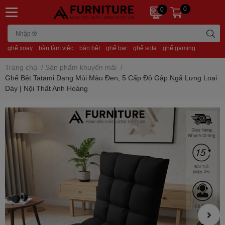
0
0
ghế xoay
bàn làm việc
bàn bệt
ghế bar
ghế sofa
ghế gaming
Trang chủ
/
Sản phẩm khuyến mãi
/
Ghế Bệt Tatami Dạng Múi Màu Đen, 5 Cấp Độ Gập Ngã Lưng Loại
Dày | Nội Thất Anh Hoàng