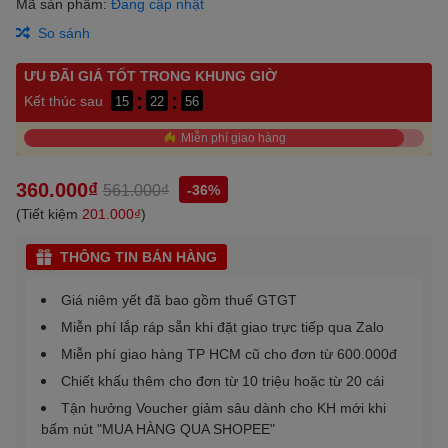
Mã sản phẩm:
Đang cập nhật
So sánh
ƯU ĐÃI GIÁ TỐT TRONG KHUNG GIỜ
:
:
Kết thúc sau
15
22
56
Miễn phí giao hàng
360.000₫
561.000₫
-36%
(Tiết kiệm
201.000₫
)
THÔNG TIN BÁN HÀNG
Giá niêm yết đã bao gồm thuế GTGT
Miễn phí lắp ráp sẵn khi đặt giao trực tiếp qua Zalo
Miễn phí giao hàng TP HCM cũ cho đơn từ 600.000đ
Chiết khấu thêm cho đơn từ 10 triệu hoặc từ 20 cái
Tận hưởng Voucher giảm sâu dành cho KH mới khi
bấm nút "MUA HÀNG QUA SHOPEE"