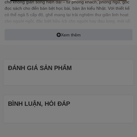
cho không gian sống hiện đại – từ phòng khách, phòng ngủ, góc
đọc sách cho đến bàn bệt học bài, bàn ăn kiểu Nhật. Với thiết kế
có thể ngả 5 cấp độ, ghế mang lại trải nghiệm thư giãn linh hoạt
cho người ngồi, đặc biệt hữu ích cho người hay đau lưng, mỏi cổ,
bà bầu hoặc mẹ bỉm chăm con nhỏ.
Xem thêm
✅ Thông số kỹ thuật:
ĐÁNH GIÁ SẢN PHẨM
Kích thước tổng thể: 100cm (dài) x 50cm (rộng) x 12cm (dày)
Trọng lượng: 3kg
BÌNH LUẬN, HỎI ĐÁP
✅ Cấu tạo 3 lớp chắc chắn – êm ái – dễ vệ sinh: