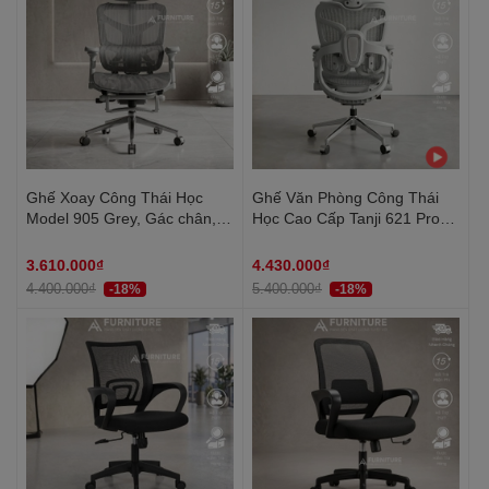
Ghế Xoay Công Thái Học
Ghế Văn Phòng Công Thái
Model 905 Grey, Gác chân,
Học Cao Cấp Tanji 621 Pro
Tựa cổ, Tựa Lưng Thay Đổi
Grey - Tựa Lưng 2D, Mâm
Linh Hoạt Thiết Kế Bảo Vệ
Trượt, Lưng Nâng Hạ, Tay
3.610.000₫
4.430.000₫
Cột Sống Ngả Lưng 145 Độ
6D, Ngả Lưng, Gác Chân
4.400.000₫
5.400.000₫
-18%
-18%