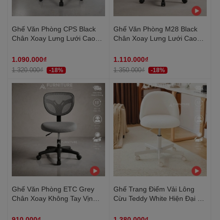
Ghế Văn Phòng CPS Black
Ghế Văn Phòng M28 Black
Chân Xoay Lưng Lưới Cao
Chân Xoay Lưng Lưới Cao
Cấp – Thoải Mái Tối Đa, Hiệu
Cấp – Đệm Êm Ái Ngồi Lâu
Suất Vượt Trội | CPS | Nội
Không Mỏi Thoải Mái Tối Đa,
1.090.000₫
1.110.000₫
Thất Anh Hoàng
Hiệu Suất Vượt Trội | M28
1.320.000₫
1.350.000₫
-18%
-18%
Ghế Văn Phòng ETC Grey
Ghế Trang Điểm Vải Lông
Chân Xoay Không Tay Vịn
Cừu Teddy White Hiện Đại Có
Lưng Lưới Cao Cấp Thoáng
Tựa Lưng, Ghế Bàn Làm Việc
Khí – Thoải Mái Tối Đa, Hiệu
Thiết Kế Không Tay Vịn Dành
910.000₫
1.380.000₫