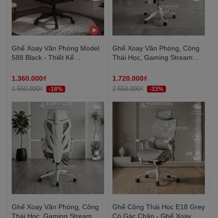
Ghế Xoay Văn Phòng Model
Ghế Xoay Văn Phòng, Công
588 Black - Thiết Kế
Thái Học, Gaming Stream
Ergonomic Hỗ Trợ Cột Sống,
Model: 302 Pink, Có Tựa Đầu
Tựa Đầu Điều Chỉnh Phù Hợp
Êm Ái, Thiết Kế Độc Đáo | Nội
1.360.000₫
1.720.000₫
Làm Việc Và Học Tập
Thất Anh Hoàng
1.650.000₫
2.550.000₫
-18%
-33%
Ghế Xoay Văn Phòng, Công
Ghế Công Thái Học E18 Grey
Thái Học, Gaming Stream
Có Gác Chân - Ghế Xoay