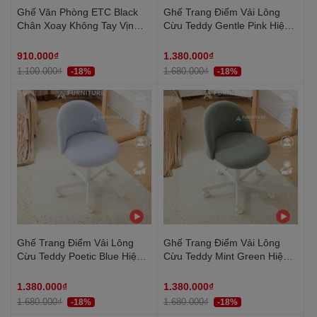
Ghế Văn Phòng ETC Black
Ghế Trang Điểm Vải Lông
Chân Xoay Không Tay Vịn
Cừu Teddy Gentle Pink Hiện
Lưng Lưới Cao Cấp Thoáng
Đại Có Tựa Lưng, Ghế Bàn
Khí – Thoải Mái Tối Đa, Hiệu
Làm Việc Thiết Kế Không Tay
910.000₫
1.380.000₫
Suất Vượt Trội | ETC
Vịn Dành Cho Nữ | TDY
1.100.000₫
1.680.000₫
-18%
-18%
Ghế Trang Điểm Vải Lông
Ghế Trang Điểm Vải Lông
Cừu Teddy Poetic Blue Hiện
Cừu Teddy Mint Green Hiện
Đại Có Tựa Lưng, Ghế Bàn
Đại Có Tựa Lưng, Ghế Bàn
Làm Việc Thiết Kế Không Tay
Làm Việc Thiết Kế Không Tay
1.380.000₫
1.380.000₫
Vịn Dành Cho Nữ | TDY
Vịn Dành Cho Nữ | TDY
1.680.000₫
1.680.000₫
-18%
-18%