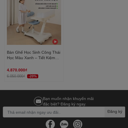
Bàn Ghế Học Sinh Công Thái
Học Màu Xanh – Tiết Kiệm
Không Gian, Điều Chỉnh Linh
Hoạt An Toàn Cho Bé |
4.870.000₫
BGCB88 | Nội Thất Anh
6.050.000₫
-20%
Hoàng
Bạn muốn nhận khuyến mãi
đặc biệt? Đăng ký ngay.
Đăng ký