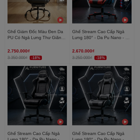
Ghế Giám Đốc Màu Đen Da
Ghế Stream Cao Cấp Ngả
PU Có Ngả Lưng Thư Giãn
Lưng 180° - Da Pu Nano - Có
Và Đỡ Chân – Tay Bọc Đệm
Gác Chân | SRASER -
Êm, Kèm Gối Lưng, Khung
GTRACING MA011 Red | Nội
2.750.000₫
2.670.000₫
Chân Kim Loại Chịu Lực
Thất Anh Hoàng
3.350.000₫
3.250.000₫
-18%
-18%
200kg
Ghế Stream Cao Cấp Ngả
Ghế Stream Cao Cấp Ngả
Lưng 180° - Da Pu Nano - Có
Lưng 180° - Da Pu Nano - Có