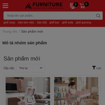
0
0
ghế xoay
bàn làm việc
bàn bệt
ghế bar
ghế sofa
ghế gaming
Trang chủ
/
Sản phẩm mới
Mô tả nhóm sản phẩm
Sản phẩm mới
Sắp xếp:
Thứ tự
Lọc