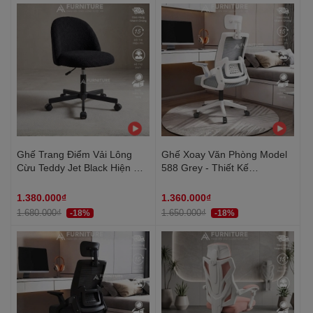
Ghế Trang Điểm Vải Lông
Ghế Xoay Văn Phòng Model
Cừu Teddy Jet Black Hiện Đại
588 Grey - Thiết Kế
Có Tựa Lưng, Ghế Bàn Làm
Ergonomic Hỗ Trợ Cột Sống,
Việc Thiết Kế Không Tay Vịn
Tựa Đầu Điều Chỉnh Phù Hợp
1.380.000₫
1.360.000₫
Dành Cho Nữ | TDY
Làm Việc Và Học Tập
1.680.000₫
1.650.000₫
-18%
-18%