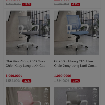
Thất Anh Hoàng
Thất Anh Hoàng
1.700.000₫
1.500.000₫
-18%
-22%
Ghế Văn Phòng CPS Grey
Ghế Văn Phòng CPS Blue
Chân Xoay Lưng Lưới Cao
Chân Xoay Lưng Lưới Cao
Cấp – Thoải Mái Tối Đa, Hiệu
Cấp – Thoải Mái Tối Đa, Hiệu
Suất Vượt Trội | CPS | Nội
Suất Vượt Trội | CPS | Nội
1.090.000₫
1.090.000₫
Thất Anh Hoàng
Thất Anh Hoàng
1.584.000₫
1.584.000₫
-32%
-32%