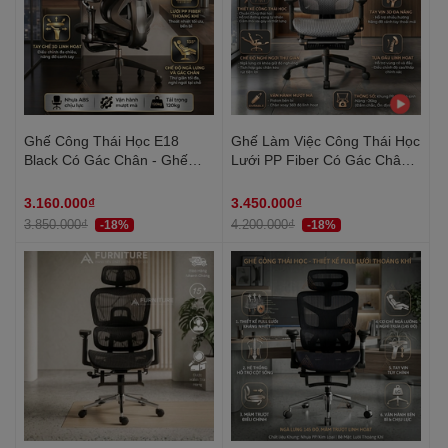
Ghế Công Thái Học E18
Ghế Làm Việc Công Thái Học
Black Có Gác Chân - Ghế
Lưới PP Fiber Có Gác Chân –
Xoay Văn Phòng Lưng Lưới
Thiết Kế Ngả Lưng Siêu
Ngả 145 Độ Chống Đau Lưng
Thoải Mái | LH006 Grey | Nội
3.160.000₫
3.450.000₫
Thất Anh Hoàng
3.850.000₫
4.200.000₫
-18%
-18%