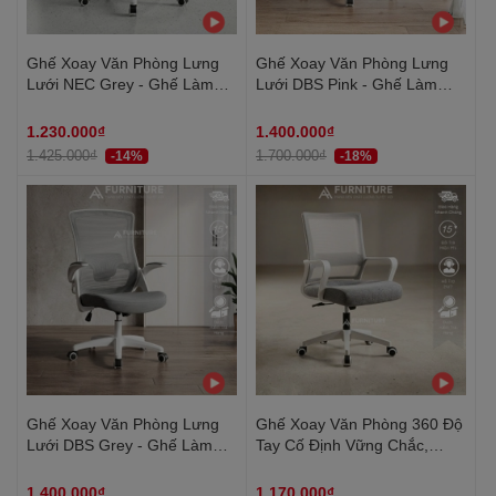
Ghế Xoay Văn Phòng Lưng
Ghế Xoay Văn Phòng Lưng
Lưới NEC Grey - Ghế Làm
Lưới DBS Pink - Ghế Làm
Việc Văn Phòng Cao Cấp,
Việc Công Thái Học Cao Cấp,
Tay Nâng Linh Hoạt | Nội
Tay Nâng Linh Hoạt | Nội
1.230.000₫
1.400.000₫
Thất Anh Hoàng
Thất Anh Hoàng
1.425.000₫
1.700.000₫
-14%
-18%
Ghế Xoay Văn Phòng Lưng
Ghế Xoay Văn Phòng 360 Độ
Lưới DBS Grey - Ghế Làm
Tay Cố Định Vững Chắc,
Việc Công Thái Học Cao Cấp,
Thiết Kế Tinh Tế Tối Giản
Tay Nâng Linh Hoạt | Nội
Đệm Dày | 801 Grey | Nội
1.400.000₫
1.170.000₫