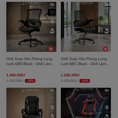
Ghế Xoay Văn Phòng Lưng
Ghế Xoay Văn Phòng Lưng
Lưới DBS Black - Ghế Làm
Lưới NEC Black - Ghế Làm
Việc Công Thái Học Cao Cấp,
Việc Văn Phòng Cao Cấp,
Tay Nâng Linh Hoạt | Nội
Tay Nâng Linh Hoạt | Nội
1.400.000₫
1.230.000₫
Thất Anh Hoàng
Thất Anh Hoàng
1.700.000₫
1.425.000₫
-18%
-14%