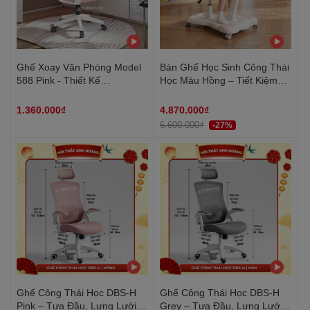
Ghế Xoay Văn Phòng Model
Bàn Ghế Học Sinh Công Thái
588 Pink - Thiết Kế
Học Màu Hồng – Tiết Kiệm
Ergonomic Hỗ Trợ Cột Sống,
Không Gian, Điều Chỉnh Linh
Tựa Đầu Điều Chỉnh Phù Hợp
Hoạt An Toàn Cho Bé |
1.360.000₫
4.870.000₫
Làm Việc Và Học Tập
BGCB88 | Nội Thất Anh
6.600.000₫
-27%
Hoàng
Ghế Công Thái Học DBS-H
Ghế Công Thái Học DBS-H
Pink – Tựa Đầu, Lưng Lưới
Grey – Tựa Đầu, Lưng Lưới