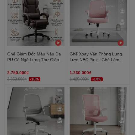
Ghế Giám Đốc Màu Nâu Da
Ghế Xoay Văn Phòng Lưng
PU Có Ngả Lưng Thư Giãn
Lưới NEC Pink - Ghế Làm
Và Đỡ Chân – Tay Bọc Đệm
Việc Văn Phòng Cao Cấp,
Êm, Kèm Gối Lưng, Khung
Tay Nâng Linh Hoạt | Nội
2.750.000₫
1.230.000₫
Chân Kim Loại Chịu Lực
Thất Anh Hoàng
3.350.000₫
1.425.000₫
-18%
-14%
200kg