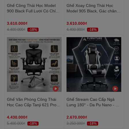
Ghế Công Thái Học Model
Ghế Xoay Công Thái Học
900 Black Full Lưới Có Chỉnh
Model 905 Black, Gác chân,
Mâm, Gác Chân - Ghế Xoay
Tựa cổ, Tựa Lưng Thay Đổi
Văn Phòng Ngả Lưng Thư
Linh Hoạt Thiết Kế Bảo Vệ
3.610.000₫
3.610.000₫
Giãn | Nội Thất Anh Hoàng
Cột Sống Ngả Lưng 145 Độ
4.400.000₫
4.400.000₫
-18%
-18%
Ghế Văn Phòng Công Thái
Ghế Stream Cao Cấp Ngả
Học Cao Cấp Tanji 621 Pro
Lưng 180° - Da Pu Nano - Có
Black - Tựa Lưng 2D, Mâm
Gác Chân | SRASER -
Trượt, Lưng Nâng Hạ, Tay
GTRACING MA011 White |
4.430.000₫
2.670.000₫
6D, Ngả Lưng, Gác Chân
Nội Thất Anh Hoàng
5.400.000₫
3.250.000₫
-18%
-18%