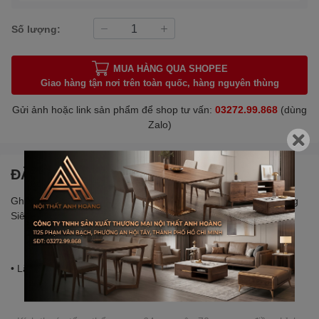
Số lượng:
MUA HÀNG QUA SHOPEE
Giao hàng tận nơi trên toàn quốc, hàng nguyên thùng
Gửi ảnh hoặc link sản phẩm để shop tư vấn:
03272.99.868
(dùng
Zalo)
ĐẶC ĐIỂM NỔI BẬT
Ghế Chân Xoay Văn Phòng Công Thái Học Làm Việc Ngã Lưng
Siêu Tiện Ích | AH03 | Nội Thất Anh Hoàng
• Lắp đặt: sản phẩm chưa lắp ráp sẵn, giao nguyên kiện.