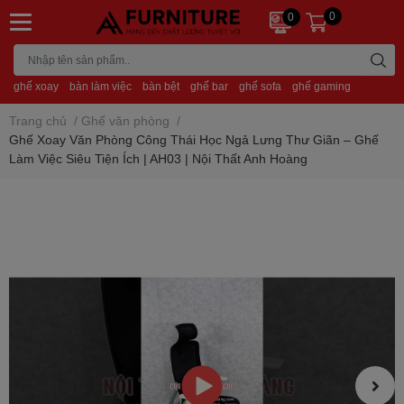
0
0
ghế xoay
bàn làm việc
bàn bệt
ghế bar
ghế sofa
ghế gaming
Trang chủ
/
Ghế văn phòng
/
Ghế Xoay Văn Phòng Công Thái Học Ngả Lưng Thư Giãn – Ghế
Làm Việc Siêu Tiện Ích | AH03 | Nội Thất Anh Hoàng