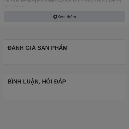
• Kích thước tổng thể: ngang 64cm x sâu 70cm x cao điều chỉnh
116-126cm.
Xem thêm
• Chất liệu:
◦ Khung ghế làm từ nhựa PP cao cấp, chắc chắn, bền bỉ.
ĐÁNH GIÁ SẢN PHẨM
◦ Lưới bọc cao su non bền chắc, thông thoáng, tạo cảm giác
dễ chịu khi ngồi lâu.
• Tính năng nổi bật:
BÌNH LUẬN, HỎI ĐÁP
◦ Nâng hạ độ cao ghế linh hoạt.
◦ Xoay 360 độ tiện lợi cho công việc.
◦ Tay ghế cố định chắc chắn, có thể tháo rời dễ dàng.
◦ Ngả lưng thư giãn giúp giảm mệt mỏi khi làm việc.