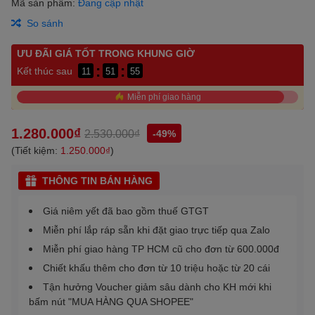
Mã sản phẩm:
Đang cập nhật
So sánh
ƯU ĐÃI GIÁ TỐT TRONG KHUNG GIỜ
:
:
Kết thúc sau
11
51
55
Miễn phí giao hàng
1.280.000₫
2.530.000₫
-49%
(Tiết kiệm:
1.250.000₫
)
THÔNG TIN BÁN HÀNG
Giá niêm yết đã bao gồm thuế GTGT
Miễn phí lắp ráp sẵn khi đặt giao trực tiếp qua Zalo
Miễn phí giao hàng TP HCM cũ cho đơn từ 600.000đ
Chiết khấu thêm cho đơn từ 10 triệu hoặc từ 20 cái
Tận hưởng Voucher giảm sâu dành cho KH mới khi
bấm nút "MUA HÀNG QUA SHOPEE"