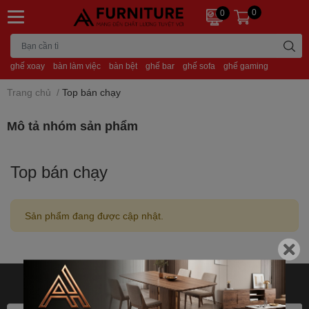
0
0
ghế xoay
bàn làm việc
bàn bệt
ghế bar
ghế sofa
ghế gaming
Trang chủ
/
Top bán chạy
Mô tả nhóm sản phẩm
Top bán chạy
Sản phẩm đang được cập nhật.
Bạn muốn nhận khuyến mãi
đặc biệt? Đăng ký ngay.