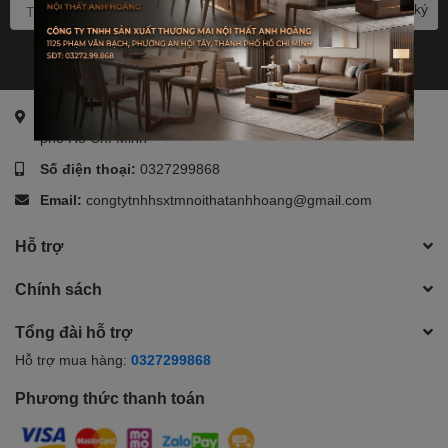
Đăng ký
Địa chỉ:
1125 Phạm Văn Bạch, Phường An Hội Tây, Thành
phố Hồ Chí Minh
Số điện thoại:
0327299868
Email:
congtytnhhsxtmnoithatanhhoang@gmail.com
Hỗ trợ
Chính sách
Tổng đài hỗ trợ
Hỗ trợ mua hàng:
0327299868
Phương thức thanh toán