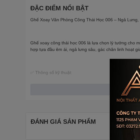
ĐẶC ĐIỂM NỔI BẬT
Ghế Xoay Văn Phòng Công Thái Học 006 – Ngả Lưng, 
Ghế xoay công thái học 006 là lựa chọn lý tưởng cho mô
hợp tựa đầu êm ái, ngả lưng sâu, gác chân linh hoạt gi
✅ Thông số kỹ thuật:
Kích thước: Xem chi tiết trong hình đăng
Trọng lượng: 18kg
ĐÁNH GIÁ SẢN PHẨM