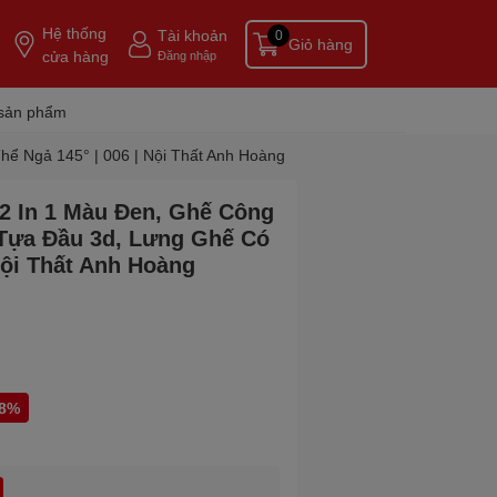
Hệ thống
Tài khoản
0
Giỏ hàng
cửa hàng
Đăng nhập
 sản phẩm
ể Ngả 145° | 006 | Nội Thất Anh Hoàng
2 In 1 Màu Đen, Ghế Công
Tựa Đầu 3d, Lưng Ghế Có
Nội Thất Anh Hoàng
-8%