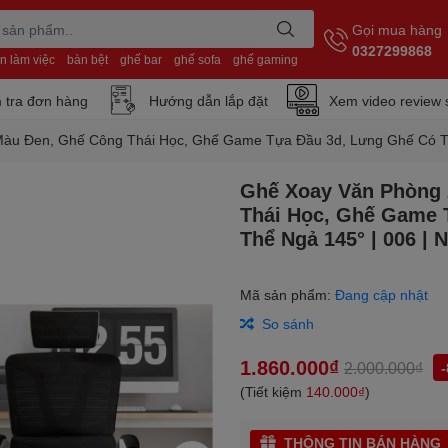
Gọi mua hàng
0327299868
n làm việc
bàn bệt
ghế bar
ghế sofa
ghế gaming
 tra đơn hàng
Hướng dẫn lắp đặt
Xem video review
Màu Đen, Ghế Công Thái Học, Ghế Game Tựa Đầu 3d, Lưng Ghế Có Th
Ghế Xoay Văn Phòng 
Thái Học, Ghế Game 
Thể Ngả 145° | 006 | 
Mã sản phẩm:
Đang cập nhật
So sánh
1.860.000₫
2.000.000₫
(Tiết kiệm
140.000₫
)
THÔNG TIN BÁN HÀNG