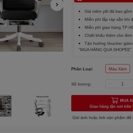
Giá niêm yết đã bao gồ
Miễn phí lắp ráp sẵn khi đ
Miễn phí giao hàng TP H
Chiết khấu thêm cho đơn t
Tận hưởng Voucher giảm 
"MUA HÀNG QUA SHOPEE"
Phân Loại:
Màu Xám
Số lượng:
MUA H
Giao hàng tận nơi trên
Gửi ảnh hoặc link sản phẩm để 