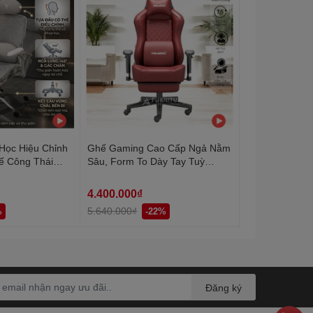
Học Hiệu Chỉnh
Ghế Gaming Cao Cấp Ngả Nằm
ế Công Thái
Sâu, Form To Dày Tay Tuỳ
 Nhiều Chế Độ
Chỉnh Có Gác Chân Da Pu Cao
rey | Nội Thất
Cấp | AH10 Brow
4.400.000₫
5.640.000₫
%
-22%
Đăng ký