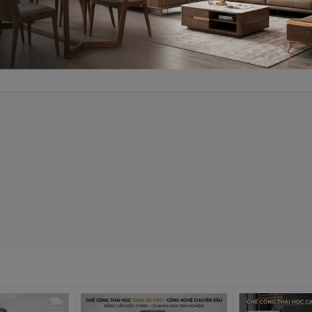
dễ thao tác
âu
cổ, lưng và chân hiệu quả