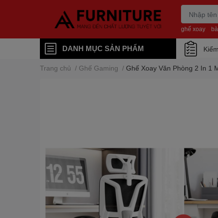
ghế xoay
bà
DANH MỤC SẢN PHẨM
Kiểm
Trang chủ
/
Ghế Gaming
/
Ghế Xoay Văn Phòng 2 In 1 