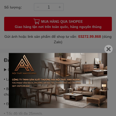
Số lượng:
MUA HÀNG QUA SHOPEE
Giao hàng tận nơi trên toàn quốc, hàng nguyên thùng
Gửi ảnh hoặc link sản phẩm để shop tư vấn:
03272.99.868
(dùng
Zalo)
ĐẶC ĐIỂM NỔI BẬT
▶️ Chia sẻ về tính năng sản phẩm:
• Lắp đặt: sản phẩm chưa được lắp ráp sẵn trước khi giao hàng.
• Bộ động cơ 2 motor mạnh mẽ, Bộ điều chỉnh tích hợp 6 nút và
chức năng ngừng khi gặp vật cản
• Độ ồn thấp < 50dB.
• Tốc độ tối đa 25mm/s.