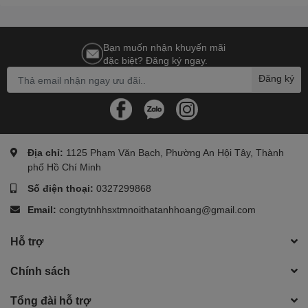
K02 | Nội Thất
Hoàng
Bạn muốn nhận khuyến mãi
đặc biệt? Đăng ký ngay.
Đăng ký
Địa chỉ:
1125 Phạm Văn Bạch, Phường An Hội Tây, Thành
phố Hồ Chí Minh
Số điện thoại:
0327299868
Email:
congtytnhhsxtmnoithatanhhoang@gmail.com
Hỗ trợ
Chính sách
Tổng đài hỗ trợ