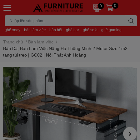
0
0
ghế xoay
bàn làm việc
bàn bệt
ghế bar
ghế sofa
ghế gaming
Trang chủ
/
Bàn làm việc
/
Bàn DJ, Bàn Làm Việc Nâng Hạ Thông Minh 2 Motor Size 1m2
tặng túi treo | GC02 | Nội Thất Anh Hoàng