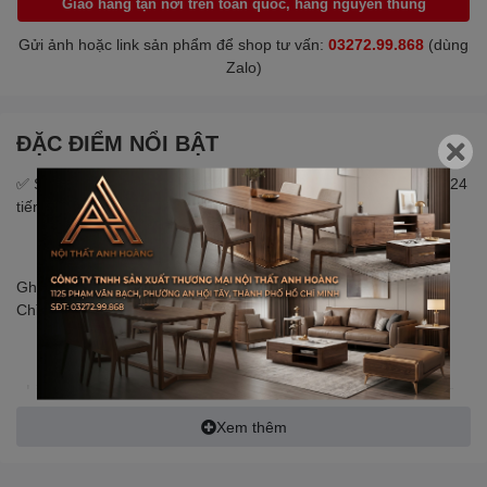
Giao hàng tận nơi trên toàn quốc, hàng nguyên thùng
Gửi ảnh hoặc link sản phẩm để shop tư vấn:
03272.99.868
(dùng
Zalo)
ĐẶC ĐIỂM NỔI BẬT
✅ Sản phẩm có hàng sẵn, chuẩn bị hàng và gửi đi trong tối đa 24
tiếng kể từ khi khách đặt đơn.
Ghế Xoay Văn Phòng Lưng Lưới Thoáng Khí Có Tựa Đầu Điều
Chỉnh | 5004 | Nội Thất Anh Hoàng
- Lắp đặt: sản phẩm chưa được lắp ráp sẵn trước khi giao hàng.
Xem thêm
- Kích thước tổng thể:
+ Xem trong hình đăng