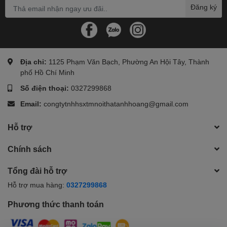
Đăng ký
#ghexoay #ghe_xoay #ghevanphong #ghe_van_phong
#ghecongthaihoc #ghe_cong_thai_hoc
Địa chỉ:
1125 Phạm Văn Bạch, Phường An Hội Tây, Thành
phố Hồ Chí Minh
Số điện thoại:
0327299868
Email:
congtytnhhsxtmnoithatanhhoang@gmail.com
Hỗ trợ
Chính sách
Tổng đài hỗ trợ
Hỗ trợ mua hàng:
0327299868
Phương thức thanh toán