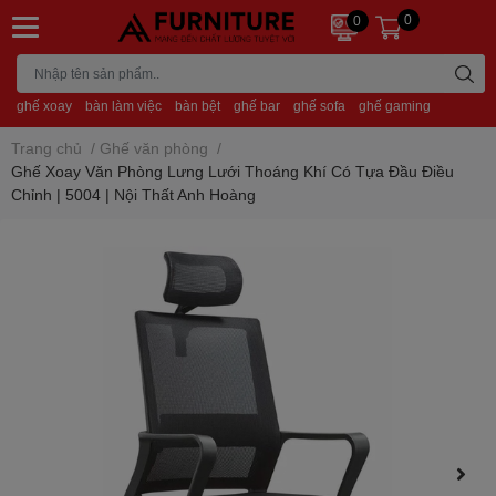
0
0
ghế xoay
bàn làm việc
bàn bệt
ghế bar
ghế sofa
ghế gaming
Trang chủ
/
Ghế văn phòng
/
Ghế Xoay Văn Phòng Lưng Lưới Thoáng Khí Có Tựa Đầu Điều
Chỉnh | 5004 | Nội Thất Anh Hoàng