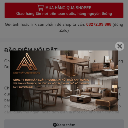
MUA HÀNG QUA SHOPEE
Giao hàng tận nơi trên toàn quốc, hàng nguyên thùng
Gửi ảnh hoặc link sản phẩm để shop tư vấn:
03272.99.868
(dùng
Zalo)
ĐẶC ĐIỂM NỔI BẬT
Ghế Quầy Bar Ban Công Cao 75cm – Tối Giản, Sang Trọng, Ứng
Dụng Linh Hoạt
Chiếc ghế bar cao 75cm từ Nội Thất Anh Hoàng không chỉ là vật
dụng nội thất – mà còn là điểm nhấn đắt giá cho không gian của
bạn. Với thiết kế thanh lịch, chắc chắn và dễ kết hợp, sản phẩm
phù hợp sử dụng trong quán cafe, studio chụp ảnh, khu vực bếp
đảo, quầy thu ngân, hoặc đơn giản là một góc nhỏ ban công để
thư giãn.
Xem thêm