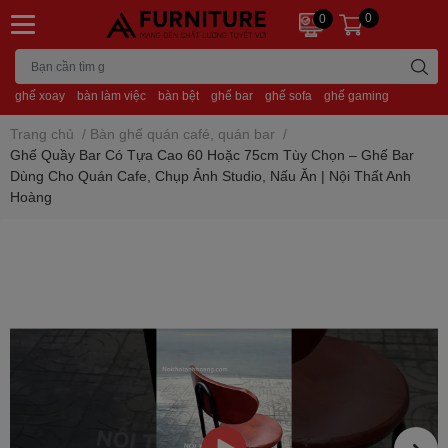
0
0
ghế xoay
bàn làm việc
bàn bệt
ghế bar
ghế sofa
ghế gaming
Trang chủ
/
Bàn ghế quán café, quán bar
/
Ghế Quầy Bar Có Tựa Cao 60 Hoặc 75cm Tùy Chọn – Ghế Bar
Dùng Cho Quán Cafe, Chụp Ảnh Studio, Nấu Ăn | Nội Thất Anh
Hoàng