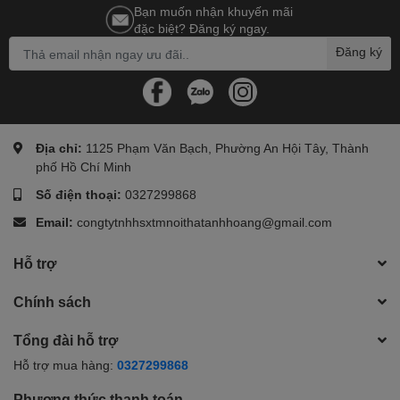
Bạn muốn nhận khuyến mãi
Vòng gác chân tiện lợi, giúp thư giãn hoặc dễ tạo dáng khi chụp
đặc biệt? Đăng ký ngay.
ảnh
Đăng ký
Đế ghế gắn nút nhựa, hạn chế trượt và tránh làm trầy xước nền
gạch/gỗ
Địa chỉ:
1125 Phạm Văn Bạch, Phường An Hội Tây, Thành
phố Hồ Chí Minh
Giao hàng hoả tốc – Ghế đã lắp sẵn, không cần cài đặt thêm, sử
Số điện thoại:
0327299868
dụng ngay khi nhận
Email:
congtytnhhsxtmnoithatanhhoang@gmail.com
Hỗ trợ
🎯 Ghế bar cao 75cm của Anh Hoàng là lựa chọn lý tưởng cho
những ai yêu thích sự tối giản nhưng vẫn muốn không gian của
Chính sách
mình toát lên sự tinh tế. Dù là ban công nhỏ, góc decor chụp
hình, hay bàn đảo căn bếp hiện đại, sản phẩm này đều mang lại
Tổng đài hỗ trợ
giá trị sử dụng cao và vẻ đẹp hài hòa cho tổng thể nội thất.
Hỗ trợ mua hàng:
0327299868
Phương thức thanh toán